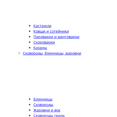
Кастрюли
Ковши и сотейники
Пароварки и мантоварки
Скороварки
Казаны
Сковороды, блинницы, жаровни
Блинницы
Сковороды
Жаровни и вок
Сковороды гриль