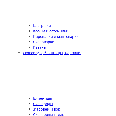
Кастрюли
Ковши и сотейники
Пароварки и мантоварки
Скороварки
Казаны
Сковороды, блинницы, жаровни
Блинницы
Сковороды
Жаровни и вок
Сковороды гриль