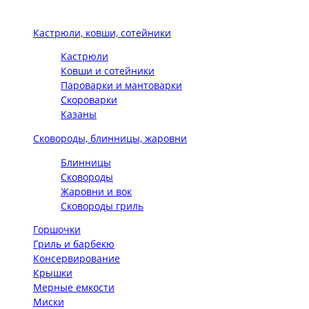
Кастрюли, ковши, сотейники
Кастрюли
Ковши и сотейники
Пароварки и мантоварки
Скороварки
Казаны
Сковороды, блинницы, жаровни
Блинницы
Сковороды
Жаровни и вок
Сковороды гриль
Горшочки
Гриль и барбекю
Консервирование
Крышки
Мерные емкости
Миски