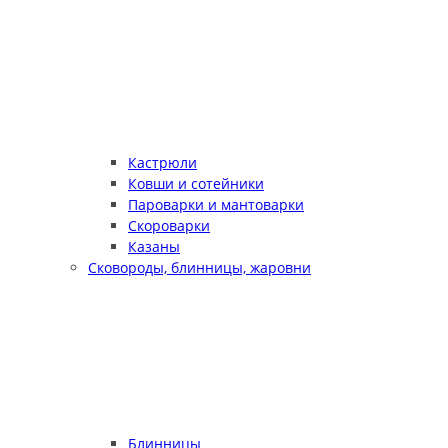
Кастрюли
Ковши и сотейники
Пароварки и мантоварки
Скороварки
Казаны
Сковороды, блинницы, жаровни
Блинницы