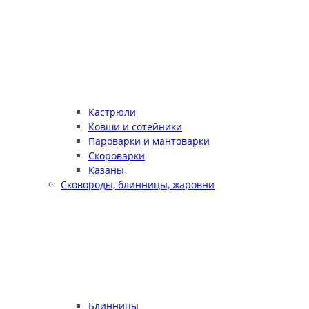
Кастрюли
Ковши и сотейники
Пароварки и мантоварки
Скороварки
Казаны
Сковороды, блинницы, жаровни
Блинницы