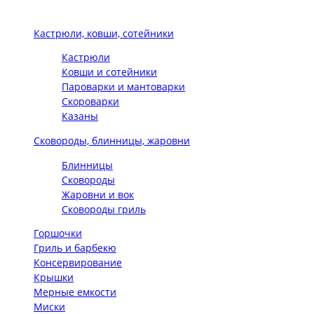
Кастрюли, ковши, сотейники
Кастрюли
Ковши и сотейники
Пароварки и мантоварки
Скороварки
Казаны
Сковороды, блинницы, жаровни
Блинницы
Сковороды
Жаровни и вок
Сковороды гриль
Горшочки
Гриль и барбекю
Консервирование
Крышки
Мерные емкости
Миски