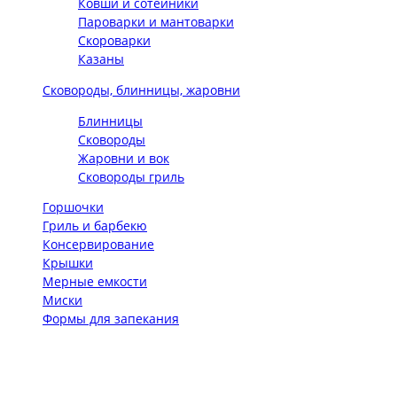
Ковши и сотейники
Пароварки и мантоварки
Скороварки
Казаны
Сковороды, блинницы, жаровни
Блинницы
Сковороды
Жаровни и вок
Сковороды гриль
Горшочки
Гриль и барбекю
Консервирование
Крышки
Мерные емкости
Миски
Формы для запекания