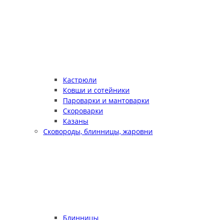
Кастрюли
Ковши и сотейники
Пароварки и мантоварки
Скороварки
Казаны
Сковороды, блинницы, жаровни
Блинницы