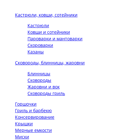
Кастрюли, ковши, сотейники
Кастрюли
Ковши и сотейники
Пароварки и мантоварки
Скороварки
Казаны
Сковороды, блинницы, жаровни
Блинницы
Сковороды
Жаровни и вок
Сковороды гриль
Горшочки
Гриль и барбекю
Консервирование
Крышки
Мерные емкости
Миски