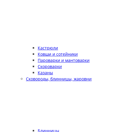
Кастрюли
Ковши и сотейники
Пароварки и мантоварки
Скороварки
Казаны
Сковороды, блинницы, жаровни
Блинницы