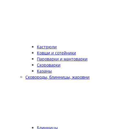
Кастрюли
Ковши и сотейники
Пароварки и мантоварки
Скороварки
Казаны
Сковороды, блинницы, жаровни
Блинницы