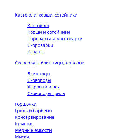
Кастрюли, ковши, сотейники
Кастрюли
Ковши и сотейники
Пароварки и мантоварки
Скороварки
Казаны
Сковороды, блинницы, жаровни
Блинницы
Сковороды
Жаровни и вок
Сковороды гриль
Горшочки
Гриль и барбекю
Консервирование
Крышки
Мерные емкости
Миски