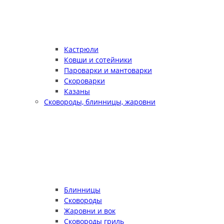
Кастрюли
Ковши и сотейники
Пароварки и мантоварки
Скороварки
Казаны
Сковороды, блинницы, жаровни
Блинницы
Сковороды
Жаровни и вок
Сковороды гриль