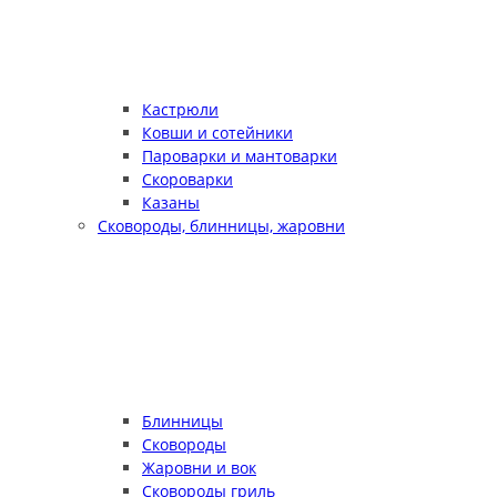
Кастрюли
Ковши и сотейники
Пароварки и мантоварки
Скороварки
Казаны
Сковороды, блинницы, жаровни
Блинницы
Сковороды
Жаровни и вок
Сковороды гриль