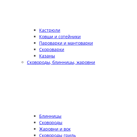
Кастрюли
Ковши и сотейники
Пароварки и мантоварки
Скороварки
Казаны
Сковороды, блинницы, жаровни
Блинницы
Сковороды
Жаровни и вок
Сковороды гриль