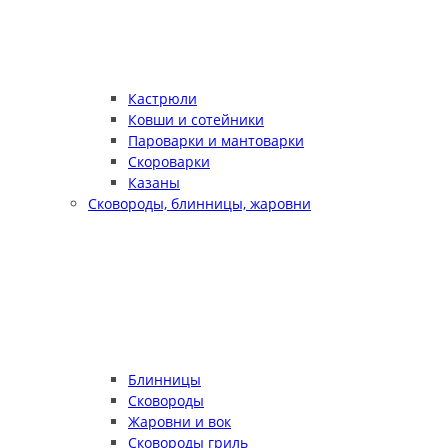
Кастрюли
Ковши и сотейники
Пароварки и мантоварки
Скороварки
Казаны
Сковороды, блинницы, жаровни
Блинницы
Сковороды
Жаровни и вок
Сковороды гриль