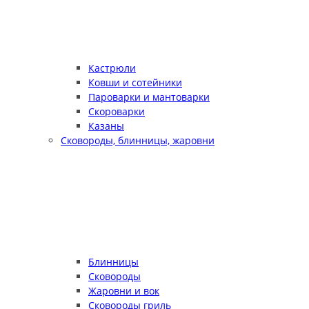
Кастрюли
Ковши и сотейники
Пароварки и мантоварки
Скороварки
Казаны
Сковороды, блинницы, жаровни
Блинницы
Сковороды
Жаровни и вок
Сковороды гриль