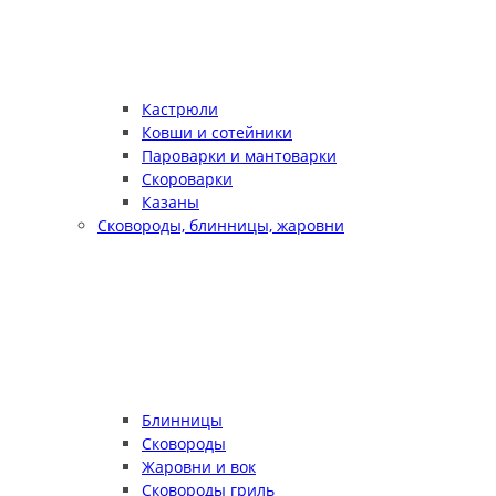
Кастрюли
Ковши и сотейники
Пароварки и мантоварки
Скороварки
Казаны
Сковороды, блинницы, жаровни
Блинницы
Сковороды
Жаровни и вок
Сковороды гриль