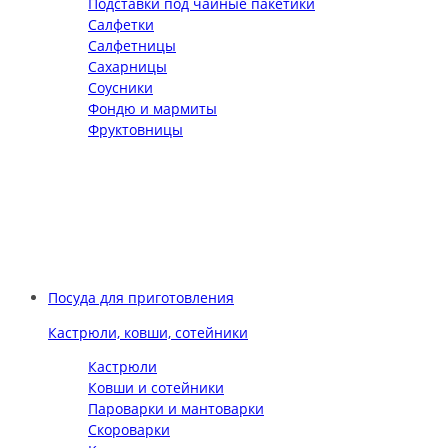
Подставки под чайные пакетики
Салфетки
Салфетницы
Сахарницы
Соусники
Фондю и мармиты
Фруктовницы
Посуда для приготовления
Кастрюли, ковши, сотейники
Кастрюли
Ковши и сотейники
Пароварки и мантоварки
Скороварки