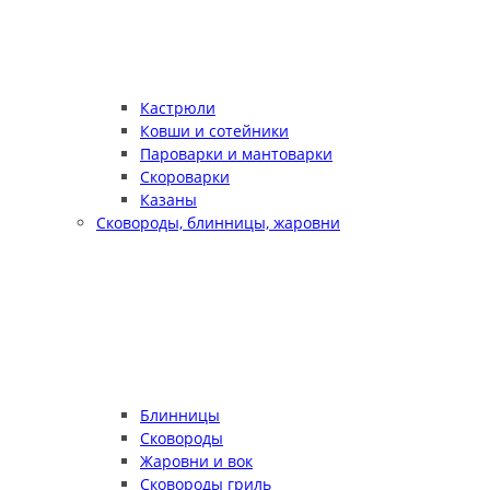
Кастрюли
Ковши и сотейники
Пароварки и мантоварки
Скороварки
Казаны
Сковороды, блинницы, жаровни
Блинницы
Сковороды
Жаровни и вок
Сковороды гриль