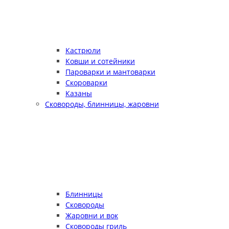
Кастрюли
Ковши и сотейники
Пароварки и мантоварки
Скороварки
Казаны
Сковороды, блинницы, жаровни
Блинницы
Сковороды
Жаровни и вок
Сковороды гриль