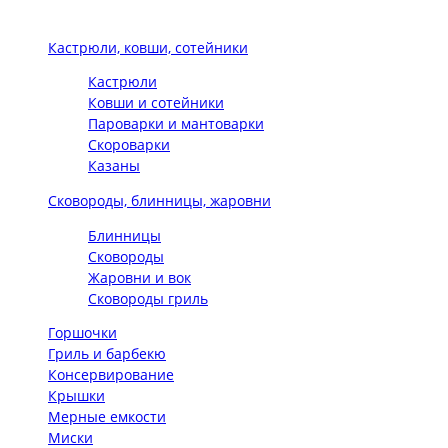
Кастрюли, ковши, сотейники
Кастрюли
Ковши и сотейники
Пароварки и мантоварки
Скороварки
Казаны
Сковороды, блинницы, жаровни
Блинницы
Сковороды
Жаровни и вок
Сковороды гриль
Горшочки
Гриль и барбекю
Консервирование
Крышки
Мерные емкости
Миски