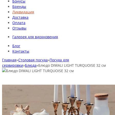
Бонусы
Бренды
Ликвидация
Доставка
Оплата
Отзывы
Галерея для вдохновения
Блог
Контакты
Главная
»
Столовая посуда
»
Посуда для
сервировки
»
Блюда
»
Блюдо DIWALI LIGHT TURQUOISE 32 см