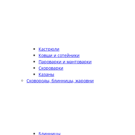
Кастрюли
Ковши и сотейники
Пароварки и мантоварки
Скороварки
Казаны
Сковороды, блинницы, жаровни
Блинницы