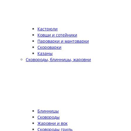
Кастрюли
Ковши и сотейники
Пароварки и мантоварки
Скороварки
Казаны
Сковороды, блинницы, жаровни
Блинницы
Сковороды
Жаровни и вок
Сковороды гриль