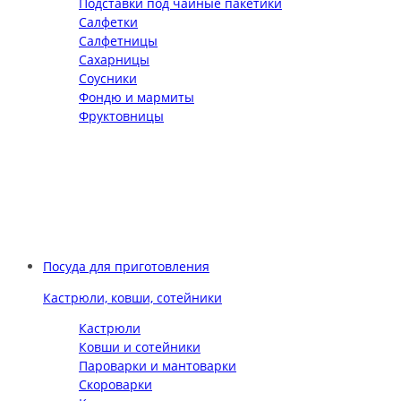
Подставки под чайные пакетики
Салфетки
Салфетницы
Сахарницы
Соусники
Фондю и мармиты
Фруктовницы
Посуда для приготовления
Кастрюли, ковши, сотейники
Кастрюли
Ковши и сотейники
Пароварки и мантоварки
Скороварки