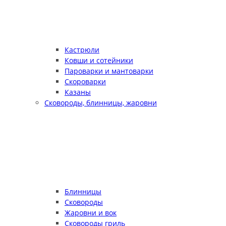
Кастрюли
Ковши и сотейники
Пароварки и мантоварки
Скороварки
Казаны
Сковороды, блинницы, жаровни
Блинницы
Сковороды
Жаровни и вок
Сковороды гриль