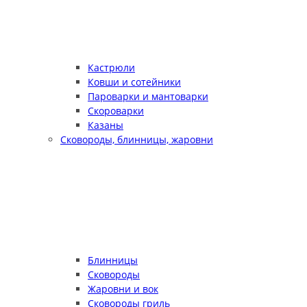
Кастрюли
Ковши и сотейники
Пароварки и мантоварки
Скороварки
Казаны
Сковороды, блинницы, жаровни
Блинницы
Сковороды
Жаровни и вок
Сковороды гриль