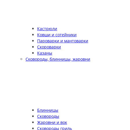
Кастрюли
Ковши и сотейники
Пароварки и мантоварки
Скороварки
Казаны
Сковороды, блинницы, жаровни
Блинницы
Сковороды
Жаровни и вок
Сковороды гриль