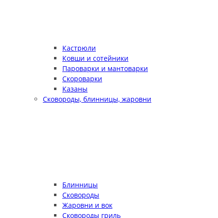
Кастрюли
Ковши и сотейники
Пароварки и мантоварки
Скороварки
Казаны
Сковороды, блинницы, жаровни
Блинницы
Сковороды
Жаровни и вок
Сковороды гриль