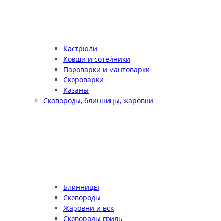
Кастрюли
Ковши и сотейники
Пароварки и мантоварки
Скороварки
Казаны
Сковороды, блинницы, жаровни
Блинницы
Сковороды
Жаровни и вок
Сковороды гриль