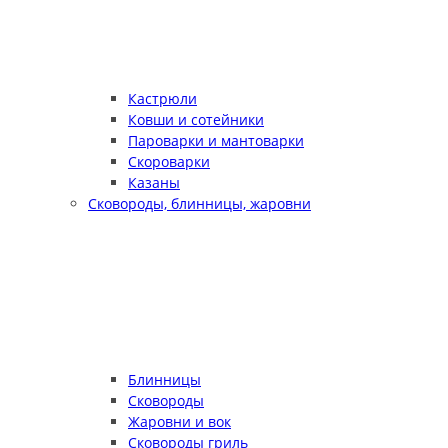
Кастрюли
Ковши и сотейники
Пароварки и мантоварки
Скороварки
Казаны
Сковороды, блинницы, жаровни
Блинницы
Сковороды
Жаровни и вок
Сковороды гриль