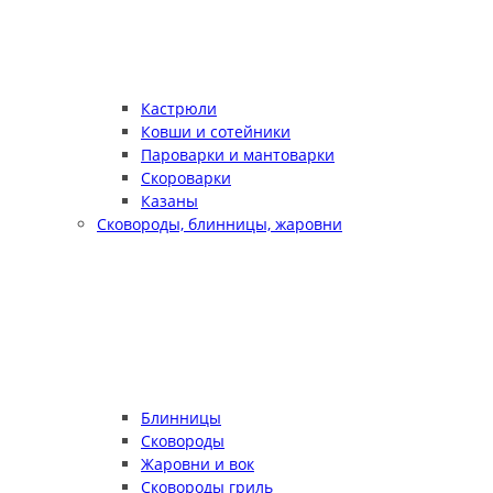
Кастрюли
Ковши и сотейники
Пароварки и мантоварки
Скороварки
Казаны
Сковороды, блинницы, жаровни
Блинницы
Сковороды
Жаровни и вок
Сковороды гриль