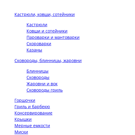
Кастрюли, ковши, сотейники
Кастрюли
Ковши и сотейники
Пароварки и мантоварки
Скороварки
Казаны
Сковороды, блинницы, жаровни
Блинницы
Сковороды
Жаровни и вок
Сковороды гриль
Горшочки
Гриль и барбекю
Консервирование
Крышки
Мерные емкости
Миски