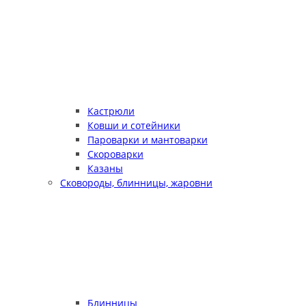
Кастрюли
Ковши и сотейники
Пароварки и мантоварки
Скороварки
Казаны
Сковороды, блинницы, жаровни
Блинницы