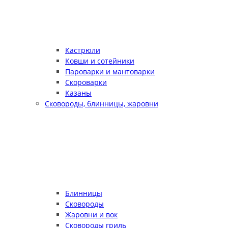
Кастрюли
Ковши и сотейники
Пароварки и мантоварки
Скороварки
Казаны
Сковороды, блинницы, жаровни
Блинницы
Сковороды
Жаровни и вок
Сковороды гриль