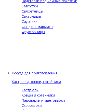
Подставки под чайные пакетики
Салфетки
Салфетницы
Сахарницы
Соусники
Фондю и мармиты
Фруктовницы
Посуда для приготовления
Кастрюли, ковши, сотейники
Кастрюли
Ковши и сотейники
Пароварки и мантоварки
Скороварки