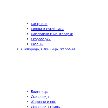
Кастрюли
Ковши и сотейники
Пароварки и мантоварки
Скороварки
Казаны
Сковороды, блинницы, жаровни
Блинницы
Сковороды
Жаровни и вок
Сковороды гриль