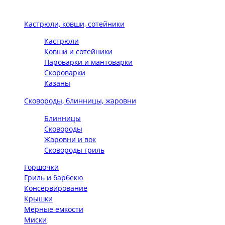
Кастрюли, ковши, сотейники
Кастрюли
Ковши и сотейники
Пароварки и мантоварки
Скороварки
Казаны
Сковороды, блинницы, жаровни
Блинницы
Сковороды
Жаровни и вок
Сковороды гриль
Горшочки
Гриль и барбекю
Консервирование
Крышки
Мерные емкости
Миски