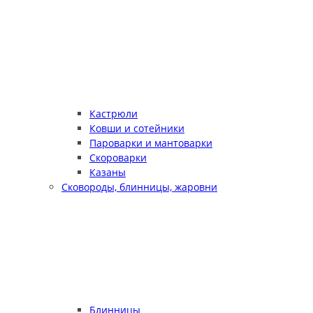
Кастрюли
Ковши и сотейники
Пароварки и мантоварки
Скороварки
Казаны
Сковороды, блинницы, жаровни
Блинницы