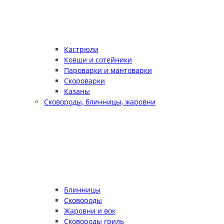
Кастрюли
Ковши и сотейники
Пароварки и мантоварки
Скороварки
Казаны
Сковороды, блинницы, жаровни
Блинницы
Сковороды
Жаровни и вок
Сковороды гриль