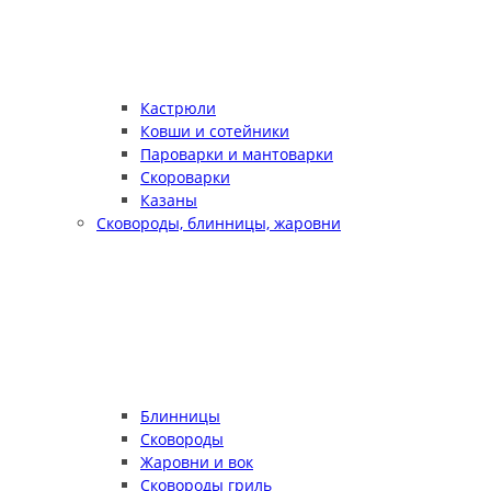
Кастрюли
Ковши и сотейники
Пароварки и мантоварки
Скороварки
Казаны
Сковороды, блинницы, жаровни
Блинницы
Сковороды
Жаровни и вок
Сковороды гриль