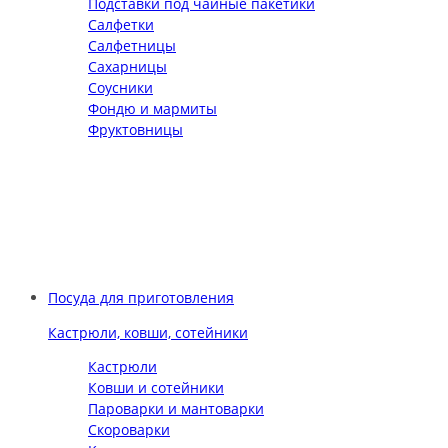
Подставки под чайные пакетики
Салфетки
Салфетницы
Сахарницы
Соусники
Фондю и мармиты
Фруктовницы
Посуда для приготовления
Кастрюли, ковши, сотейники
Кастрюли
Ковши и сотейники
Пароварки и мантоварки
Скороварки