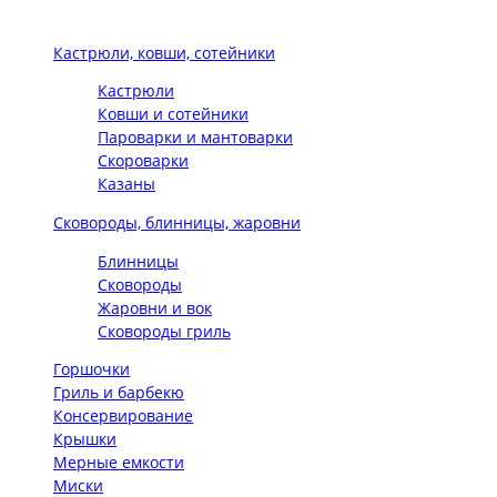
Кастрюли, ковши, сотейники
Кастрюли
Ковши и сотейники
Пароварки и мантоварки
Скороварки
Казаны
Сковороды, блинницы, жаровни
Блинницы
Сковороды
Жаровни и вок
Сковороды гриль
Горшочки
Гриль и барбекю
Консервирование
Крышки
Мерные емкости
Миски