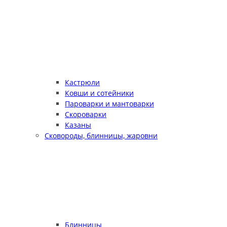
Кастрюли
Ковши и сотейники
Пароварки и мантоварки
Скороварки
Казаны
Сковороды, блинницы, жаровни
Блинницы