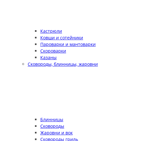
Кастрюли
Ковши и сотейники
Пароварки и мантоварки
Скороварки
Казаны
Сковороды, блинницы, жаровни
Блинницы
Сковороды
Жаровни и вок
Сковороды гриль