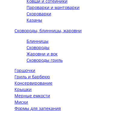
Ковши и сотейники
Пароварки и мантоварки
Скороварки
Казаны
Сковороды, блинницы, жаровни
Блинницы
Сковороды
Жаровни и вок
Сковороды гриль
Горшочки
Гриль и барбекю
Консервирование
Крышки
Мерные емкости
Миски
Формы для запекания