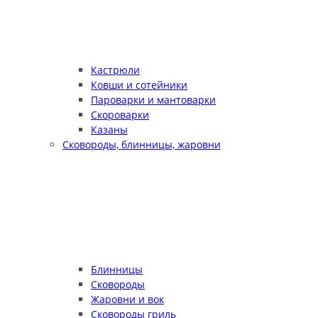
Кастрюли
Ковши и сотейники
Пароварки и мантоварки
Скороварки
Казаны
Сковороды, блинницы, жаровни
Блинницы
Сковороды
Жаровни и вок
Сковороды гриль