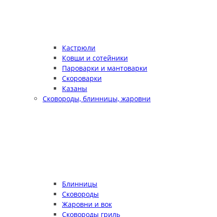
Кастрюли
Ковши и сотейники
Пароварки и мантоварки
Скороварки
Казаны
Сковороды, блинницы, жаровни
Блинницы
Сковороды
Жаровни и вок
Сковороды гриль