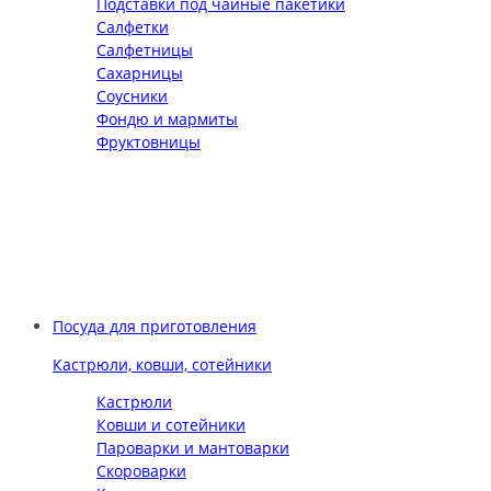
Подставки под чайные пакетики
Салфетки
Салфетницы
Сахарницы
Соусники
Фондю и мармиты
Фруктовницы
Посуда для приготовления
Кастрюли, ковши, сотейники
Кастрюли
Ковши и сотейники
Пароварки и мантоварки
Скороварки