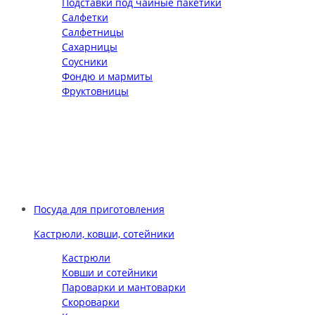
Подставки под чайные пакетики
Салфетки
Салфетницы
Сахарницы
Соусники
Фондю и мармиты
Фруктовницы
Посуда для приготовления
Кастрюли, ковши, сотейники
Кастрюли
Ковши и сотейники
Пароварки и мантоварки
Скороварки