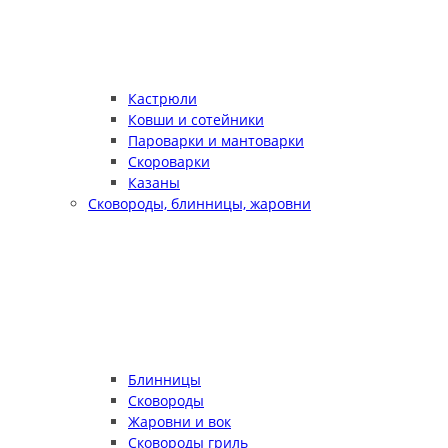
Кастрюли
Ковши и сотейники
Пароварки и мантоварки
Скороварки
Казаны
Сковороды, блинницы, жаровни
Блинницы
Сковороды
Жаровни и вок
Сковороды гриль