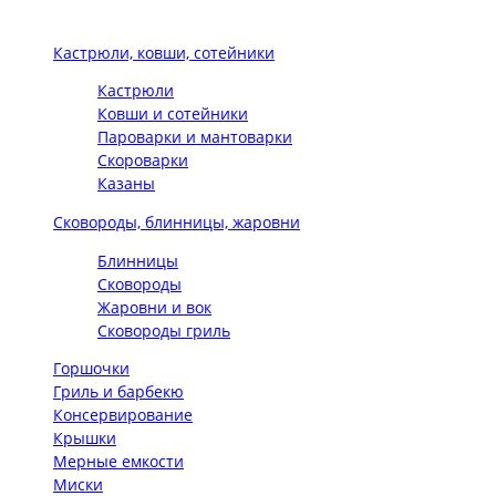
Кастрюли, ковши, сотейники
Кастрюли
Ковши и сотейники
Пароварки и мантоварки
Скороварки
Казаны
Сковороды, блинницы, жаровни
Блинницы
Сковороды
Жаровни и вок
Сковороды гриль
Горшочки
Гриль и барбекю
Консервирование
Крышки
Мерные емкости
Миски