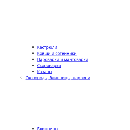
Кастрюли
Ковши и сотейники
Пароварки и мантоварки
Скороварки
Казаны
Сковороды, блинницы, жаровни
Блинницы