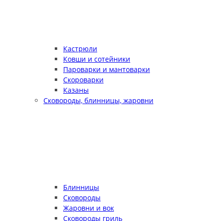
Кастрюли
Ковши и сотейники
Пароварки и мантоварки
Скороварки
Казаны
Сковороды, блинницы, жаровни
Блинницы
Сковороды
Жаровни и вок
Сковороды гриль