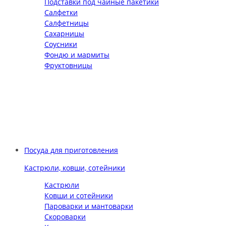
Подставки под чайные пакетики
Салфетки
Салфетницы
Сахарницы
Соусники
Фондю и мармиты
Фруктовницы
Посуда для приготовления
Кастрюли, ковши, сотейники
Кастрюли
Ковши и сотейники
Пароварки и мантоварки
Скороварки