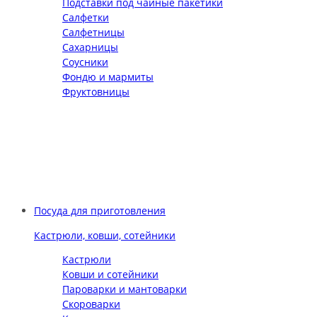
Подставки под чайные пакетики
Салфетки
Салфетницы
Сахарницы
Соусники
Фондю и мармиты
Фруктовницы
Посуда для приготовления
Кастрюли, ковши, сотейники
Кастрюли
Ковши и сотейники
Пароварки и мантоварки
Скороварки