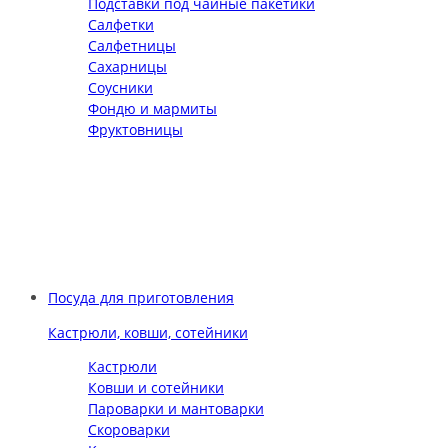
Подставки под чайные пакетики
Салфетки
Салфетницы
Сахарницы
Соусники
Фондю и мармиты
Фруктовницы
Посуда для приготовления
Кастрюли, ковши, сотейники
Кастрюли
Ковши и сотейники
Пароварки и мантоварки
Скороварки