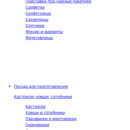
Подставки под чайные пакетики
Салфетки
Салфетницы
Сахарницы
Соусники
Фондю и мармиты
Фруктовницы
Посуда для приготовления
Кастрюли, ковши, сотейники
Кастрюли
Ковши и сотейники
Пароварки и мантоварки
Скороварки