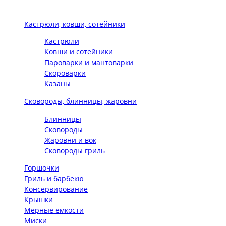
Кастрюли, ковши, сотейники
Кастрюли
Ковши и сотейники
Пароварки и мантоварки
Скороварки
Казаны
Сковороды, блинницы, жаровни
Блинницы
Сковороды
Жаровни и вок
Сковороды гриль
Горшочки
Гриль и барбекю
Консервирование
Крышки
Мерные емкости
Миски