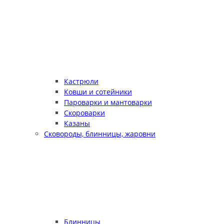
Кастрюли
Ковши и сотейники
Пароварки и мантоварки
Скороварки
Казаны
Сковороды, блинницы, жаровни
Блинницы